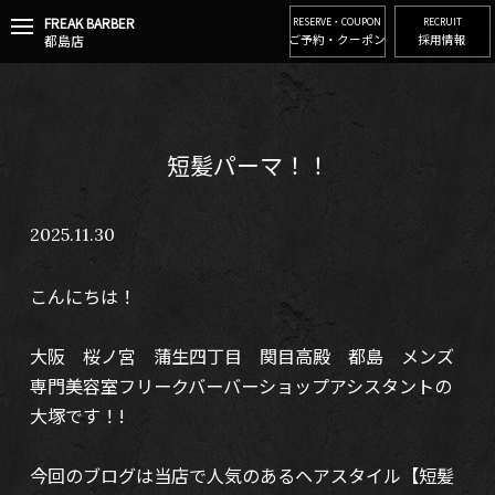
FREAK BARBER
t
RESERVE・COUPON
RECRUIT
都島店
ご予約・クーポン
採用情報
o
g
g
l
e
n
短髪パーマ！！
a
v
i
2025.11.30
g
a
t
こんにちは！
i
o
n
大阪 桜ノ宮 蒲生四丁目 関目高殿 都島 メンズ
専門美容室フリークバーバーショップアシスタントの
大塚です！!
今回のブログは当店で人気のあるヘアスタイル【短髪