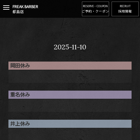
FREAK BARBER
t
RESERVE・COUPON
RECRUIT
都島店
ご予約・クーポン
採用情報
o
g
g
l
e
n
2025-11-10
a
v
i
岡田休み
g
a
t
i
o
重名休み
n
井上休み