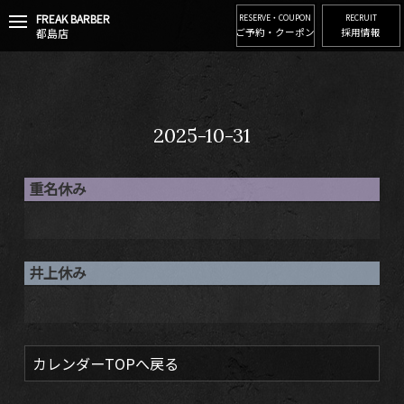
FREAK BARBER
t
RESERVE・COUPON
RECRUIT
都島店
ご予約・クーポン
採用情報
o
g
g
l
e
n
2025-10-31
a
v
i
重名休み
g
a
t
i
o
井上休み
n
カレンダーTOPへ戻る