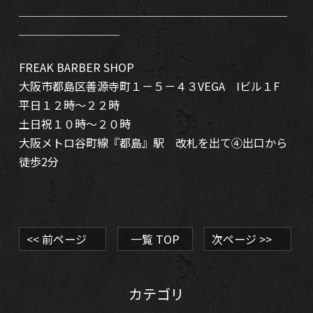
＿＿＿＿＿＿＿＿＿＿＿＿＿＿＿＿＿＿＿＿＿＿＿＿
＿＿＿＿＿＿＿＿＿
FREAK BARBER SHOP
大阪市都島区善源寺町１－５－４３VEGA Iビル１F
平日１２時～２２時
土日祝１０時～２０時
大阪メトロ谷町線『都島』駅 改札を出て④出口から
徒歩2分
<< 前ページ
一覧 TOP
次ページ >>
カテゴリ