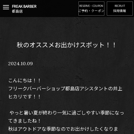
FREAK BARBER
t
RESERVE・COUPON
RECRUIT
都島店
ご予約・クーポン
採用情報
o
g
g
l
e
n
秋のオススメお出かけスポット！！
a
v
i
2024.10.09
g
a
t
こんにちは！！
i
o
フリークバーバーショップ都島店アシスタントの井上
n
ヒカリです！！
やっと暑い夏が終わり一気に過ごしやすい季節になっ
てきましたね！
秋はアウトドアな季節なのでお出かけしたくなりま