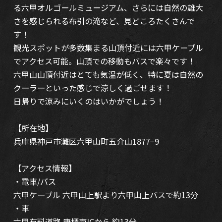
る六甲オルゴールミュージアム、さらには自然の雄大
さを感じられる布引の滝など、見どころたくさんで
す！
観光スポットが多数集まる山頂付近には六甲ケーブル
でアクセス可能。山頂での移動もバスで楽々です！
六甲山山頂付近はとても気温が低く、特に夏は自然の
クーラーといった感じで涼しく過ごせます！
日帰りで涼みにいくのはいかがでしょう！
【所在地】
兵庫県神戸市灘区六甲山町五介山1877−9
【アクセス情報】
・電車/バス
六甲ケーブル 六甲山上駅より六甲山上バスで約13分
・車
六甲有料道路 唐櫃南ICから 約13分