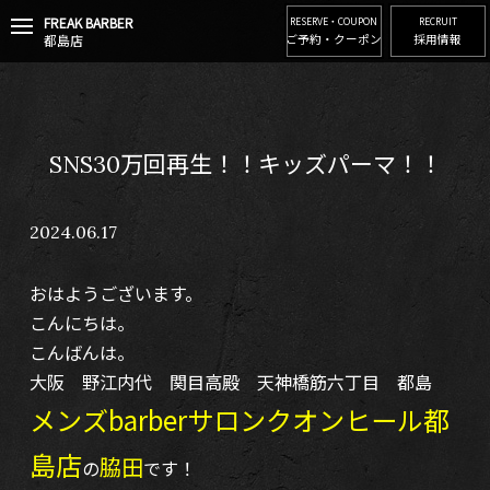
FREAK BARBER
t
RESERVE・COUPON
RECRUIT
都島店
ご予約・クーポン
採用情報
o
g
g
l
e
n
SNS30万回再生！！キッズパーマ！！
a
v
i
2024.06.17
g
a
t
おはようございます。
i
o
こんにちは。
n
こんばんは。
大阪 野江内代 関目高殿 天神橋筋六丁目 都島
メンズbarberサロンクオンヒール都
島店
脇田
の
です！