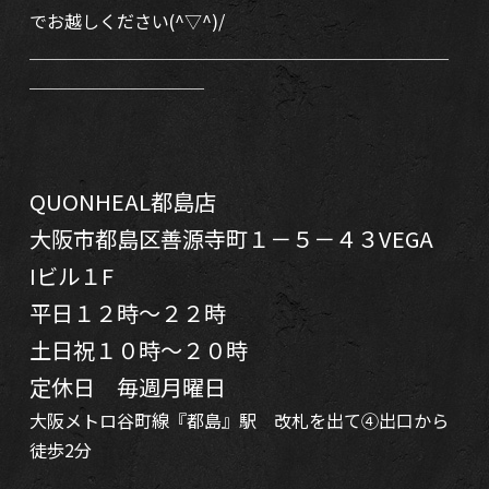
でお越しください(^▽^)/
＿＿＿＿＿＿＿＿＿＿＿＿＿＿＿＿＿＿＿＿＿＿＿＿
＿＿＿＿＿＿＿＿＿＿
QUONHEAL都島店
大阪市都島区善源寺町１－５－４３VEGA
Iビル１F
平日１２時～２２時
土日祝１０時～２０時
定休日 毎週月曜日
大阪メトロ谷町線『都島』駅 改札を出て④出口から
徒歩2分