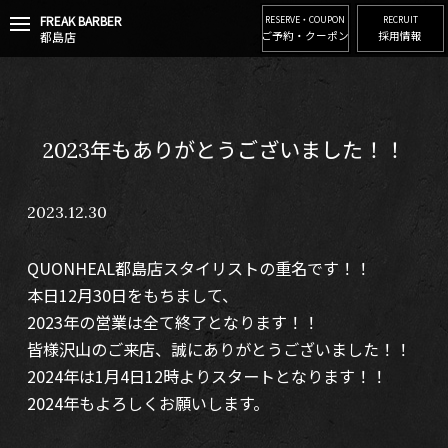
FREAK BARBER
t
RESERVE・COUPON
RECRUIT
都島店
ご予約・クーポン
採用情報
o
g
g
l
e
n
2023年もありがとうございました！！
a
v
i
2023.12.30
g
a
t
QUONHEAL都島店スタイリストの重名です！！
i
o
本日12月30日をもちまして、
n
2023年の営業は全て終了となります！！
皆様沢山のご来店、誠にありがとうございました！！
2024年は1月4日12時よりスタートとなります！！
2024年もよろしくお願いします。